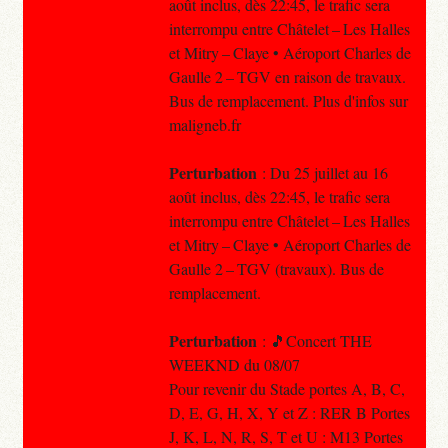
août inclus, dès 22:45, le trafic sera
interrompu entre Châtelet – Les Halles
et Mitry – Claye • Aéroport Charles de
Gaulle 2 – TGV en raison de travaux.
Bus de remplacement. Plus d'infos sur
maligneb.fr
Perturbation
: Du 25 juillet au 16
août inclus, dès 22:45, le trafic sera
interrompu entre Châtelet – Les Halles
et Mitry – Claye • Aéroport Charles de
Gaulle 2 – TGV (travaux). Bus de
remplacement.
Perturbation
: 🎵Concert THE
WEEKND du 08/07
Pour revenir du Stade portes A, B, C,
D, E, G, H, X, Y et Z : RER B Portes
J, K, L, N, R, S, T et U : M13 Portes