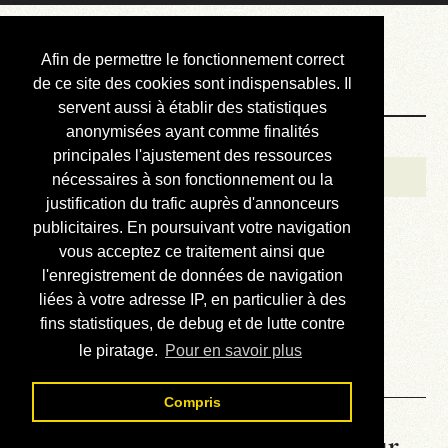
Courbis, « LE »
Afin de permettre le fonctionnement correct
Blog Officiel
de ce site des cookies sont indispensables. Il
servent aussi à établir des statistiques
anonymisées ayant comme finalités
Bienvenue
principales l'ajustement des ressources
Réalisations
nécessaires à son fonctionnement ou la
justification du trafic auprès d'annonceurs
Divers (et d’été)
publicitaires. En poursuivant votre navigation
vous acceptez ce traitement ainsi que
Annonces
l'enregistrement de données de navigation
Liens externes
liées à votre adresse IP, en particulier à des
fins statistiques, de debug et de lutte contre
Téléchargement
le piratage.
Pour en savoir plus
Contact
Compris
La météo du RER (mis à jour