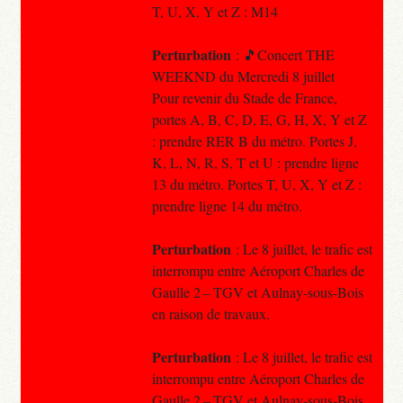
T, U, X, Y et Z : M14
Perturbation
: 🎵Concert THE
WEEKND du Mercredi 8 juillet
Pour revenir du Stade de France,
portes A, B, C, D, E, G, H, X, Y et Z
: prendre RER B du métro. Portes J,
K, L, N, R, S, T et U : prendre ligne
13 du métro. Portes T, U, X, Y et Z :
prendre ligne 14 du métro.
Perturbation
: Le 8 juillet, le trafic est
interrompu entre Aéroport Charles de
Gaulle 2 – TGV et Aulnay-sous-Bois
en raison de travaux.
Perturbation
: Le 8 juillet, le trafic est
interrompu entre Aéroport Charles de
Gaulle 2 – TGV et Aulnay-sous-Bois