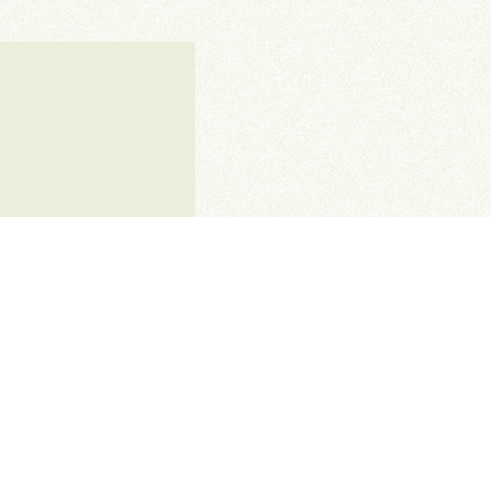
graphe seront purement et
oit de réponse dûment