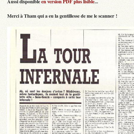
Aussi disponible
en version PDF plus lisible
...
Merci à Tham qui a eu la gentillesse de me le scanner !