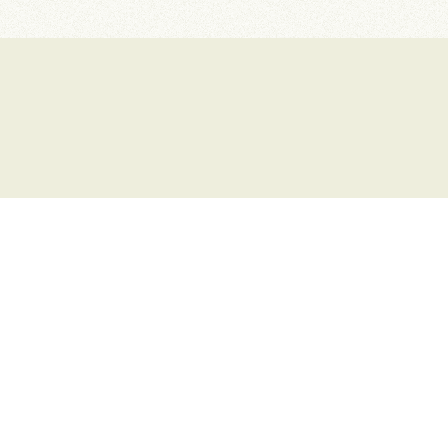
. Les messages peu aimables ou comportant trop de fautes d'ortho
publication ne pourra être opposée au webmaster, sauf éventuel dr