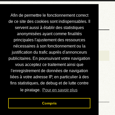
Courbis, « LE »
Afin de permettre le fonctionnement correct
Blog Officiel
de ce site des cookies sont indispensables. Il
servent aussi à établir des statistiques
anonymisées ayant comme finalités
Bienvenue
principales l'ajustement des ressources
Réalisations
nécessaires à son fonctionnement ou la
justification du trafic auprès d'annonceurs
Divers (et d’été)
publicitaires. En poursuivant votre navigation
vous acceptez ce traitement ainsi que
Annonces
l'enregistrement de données de navigation
Liens externes
liées à votre adresse IP, en particulier à des
fins statistiques, de debug et de lutte contre
Téléchargement
le piratage.
Pour en savoir plus
Contact
Compris
Mots de 11 lettres