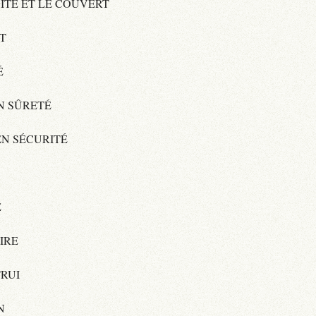
GÎTE ET LE COUVERT
T
É
EN SÛRETÉ
EN SÉCURITÉ
É
IRE
TRUI
N