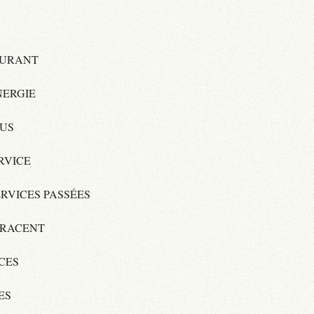
OURANT
NERGIE
JUS
RVICE
ERVICES PASSÉES
TRACENT
CES
ES