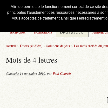
Afin de permettre le fonctionnement correct de ce site de
principales l'ajustement des ressources nécessaires à son f
Courbis, « LE » Blog Officiel
vous acceptez ce traitement ainsi que l'enregistrement de
Bienvenue
Réalisations
Divers (et d’été)
Annonces
Accueil
>
Divers (et d’été)
>
Solutions de jeux
>
Les mots croisés du jou
Mots de 4 lettres
dimanche 14 novembre 2010
,
par
Paul Courbis