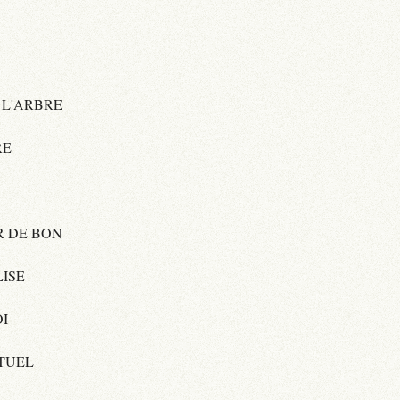
 L'ARBRE
RE
R DE BON
ISE
I
TUEL