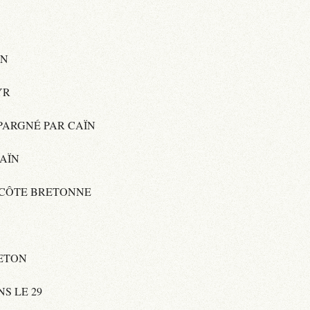
ÏN
YR
ÉPARGNÉ PAR CAÏN
CAÏN
 CÔTE BRETONNE
ETON
S LE 29