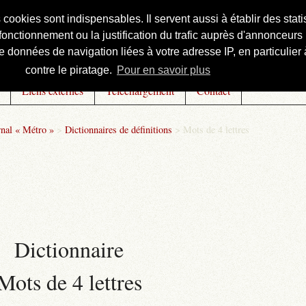
s cookies sont indispensables. Il servent aussi à établir des st
onctionnement ou la justification du trafic auprès d'annonceurs 
 données de navigation liées à votre adresse IP, en particulier à
contre le piratage.
Pour en savoir plus
Liens externes
Téléchargement
Contact
rnal « Métro »
>
Dictionnaires de définitions
>
Mots de 4 lettres
Dictionnaire
Mots de 4 lettres