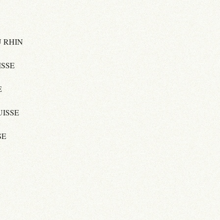
 RHIN
ISSE
E
UISSE
SE