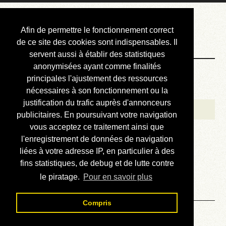
Courbis, « LE »
Afin de permettre le fonctionnement correct
Blog Officiel
de ce site des cookies sont indispensables. Il
servent aussi à établir des statistiques
anonymisées ayant comme finalités
Bienvenue
principales l'ajustement des ressources
Réalisations
nécessaires à son fonctionnement ou la
justification du trafic auprès d'annonceurs
Divers (et d’été)
publicitaires. En poursuivant votre navigation
vous acceptez ce traitement ainsi que
Annonces
l'enregistrement de données de navigation
Liens externes
liées à votre adresse IP, en particulier à des
fins statistiques, de debug et de lutte contre
Téléchargement
le piratage.
Pour en savoir plus
Contact
Compris
Mots de 6 lettres