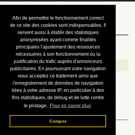
Courbis, « LE »
Afin de permettre le fonctionnement correct
Blog Officiel
de ce site des cookies sont indispensables. Il
servent aussi à établir des statistiques
anonymisées ayant comme finalités
Bienvenue
principales l'ajustement des ressources
Réalisations
nécessaires à son fonctionnement ou la
justification du trafic auprès d'annonceurs
Divers (et d’été)
publicitaires. En poursuivant votre navigation
vous acceptez ce traitement ainsi que
Annonces
l'enregistrement de données de navigation
Liens externes
liées à votre adresse IP, en particulier à des
fins statistiques, de debug et de lutte contre
Téléchargement
le piratage.
Pour en savoir plus
Contact
Compris
Mots de 9 lettres