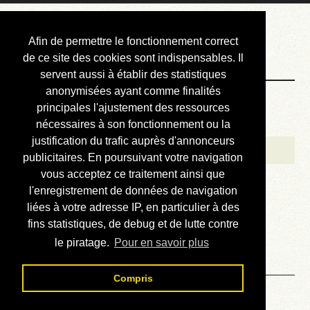
Courbis, « LE »
Afin de permettre le fonctionnement correct
Blog Officiel
de ce site des cookies sont indispensables. Il
servent aussi à établir des statistiques
anonymisées ayant comme finalités
Bienvenue
principales l'ajustement des ressources
Réalisations
nécessaires à son fonctionnement ou la
justification du trafic auprès d'annonceurs
Divers (et d’été)
publicitaires. En poursuivant votre navigation
vous acceptez ce traitement ainsi que
Annonces
l'enregistrement de données de navigation
Liens externes
liées à votre adresse IP, en particulier à des
fins statistiques, de debug et de lutte contre
Téléchargement
le piratage.
Pour en savoir plus
Contact
Compris
Mots de 5 lettres