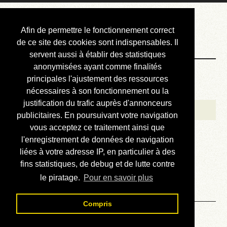
Courbis, « LE »
Afin de permettre le fonctionnement correct
Blog Officiel
de ce site des cookies sont indispensables. Il
servent aussi à établir des statistiques
anonymisées ayant comme finalités
Bienvenue
principales l'ajustement des ressources
Réalisations
nécessaires à son fonctionnement ou la
justification du trafic auprès d'annonceurs
Divers (et d’été)
publicitaires. En poursuivant votre navigation
vous acceptez ce traitement ainsi que
Annonces
l'enregistrement de données de navigation
Liens externes
liées à votre adresse IP, en particulier à des
fins statistiques, de debug et de lutte contre
Téléchargement
le piratage.
Pour en savoir plus
Contact
Compris
Mots de 2 lettres