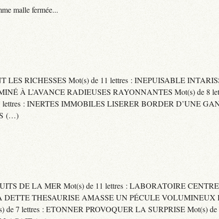
me malle fermée...
ENT LES RICHESSES Mot(s) de 11 lettres : INEPUISABLE IN
ERMINÉ À L’AVANCE RADIEUSES RAYONNANTES Mot(s) de 8 let
ttres : INERTES IMMOBILES LISERER BORDER D’UNE GANSE Mo
S (…)
UITS DE LA MER Mot(s) de 11 lettres : LABORATOIRE CENTRE
E SA DETTE THESAURISE AMASSE UN PÉCULE VOLUMINEUX 
) de 7 lettres : ETONNER PROVOQUER LA SURPRISE Mot(s) de 6