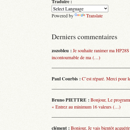
Traduire :
Powered by
Translate
Derniers commentaires
zozobleu :
Je souhaite ranimer ma HP28S
incontournable de ma (…)
Paul Courbis :
C’est réparé. Merci pour l
Bruno PIETTRE :
Bonjour, Le programm
« Entrez au minimum 16 valeurs (…)
clément :
Bonjour, Je vais bientôt acquéri