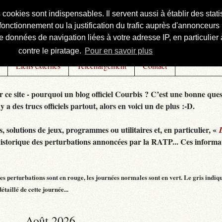
s cookies sont indispensables. Il servent aussi à établir des st
onctionnement ou la justification du trafic auprès d'annonceurs 
 données de navigation liées à votre adresse IP, en particulier à
contre le piratage.
Pour en savoir plus
Liens externes
Téléchargement
Contact
r ce site - pourquoi un blog officiel Courbis ? C’est une bonne ques
 y a des trucs officiels partout, alors en voici un de plus :-D.
 solutions de jeux, programmes ou utilitaires et, en particulier, «
historique des perturbations annoncées par la RATP... Ces informat
s perturbations sont en rouge, les journées normales sont en vert. Le gris indiq
taillé de cette journée...
Août 2026