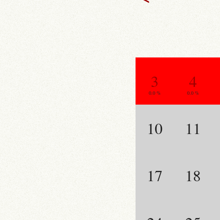
3
4
0.0 %
0.0 %
10
11
17
18