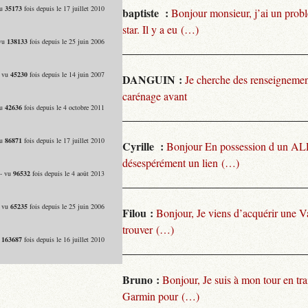
vu
35173
fois depuis le 17 juillet 2010
baptiste :
Bonjour monsieur, j’ai un pro
star. Il y a eu (…)
 vu
138133
fois depuis le 25 juin 2006
- vu
45230
fois depuis le 14 juin 2007
DANGUIN :
Je cherche des renseignemen
carénage avant
vu
42636
fois depuis le 4 octobre 2011
vu
86871
fois depuis le 17 juillet 2010
Cyrille :
Bonjour En possession d un ALP
désespérément un lien (…)
 - vu
96532
fois depuis le 4 août 2013
- vu
65235
fois depuis le 25 juin 2006
Filou :
Bonjour, Je viens d’acquérir une V
trouver (…)
u
163687
fois depuis le 16 juillet 2010
Bruno :
Bonjour, Je suis à mon tour en tra
Garmin pour (…)