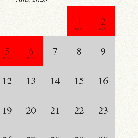
1
2
0.0 %
0.0 %
5
6
7
8
9
0.0 %
0.0 %
12
13
14
15
16
19
20
21
22
23