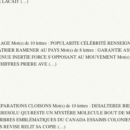
 LACAIT (…)
RAGE Mot(s) de 10 lettres : POPULARITE CÉLÉBRITÉ RENSE
PATRIER RAMENER AU PAYS Mot(s) de 8 lettres : GARANTIE
DVENUE INERTIE FORCE S’OPPOSANT AU MOUVEMENT Mot(s) de 
IFFRES PRIERE AVE (…)
 SEPARATIONS CLOISONS Mot(s) de 10 lettres : DESALTEREE 
: IRRESOLU QUI RESTE UN MYSTÈRE MOLECULE BOUT DE MAT
 ARBRES EMBLÉMATIQUES DU CANADA ESSAIMS COLONIES D
ES REVISE RELIT SA COPIE (…)