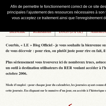
Afin de permettre le fonctionnement correct de ce site de
principales l'ajustement des ressources nécessaires à son f
Courbis, « LE » Blog Officiel
vous acceptez ce traitement ainsi que l'enregistrement de
Bienvenue
Réalisations
Divers (et d’été)
Annonces
Courbis, « LE » Blog Officiel - je vous souhaite la bienvenue su
de vous décevoir : pour rien, ou plutôt juste pour rire en fait, il
Plus sérieusement vous trouverez ici de nombreux trucs, astuces,
un outil à destination utilisateurs du RER voulant accéder à l’
octobre 2006.
Mode d’emploi : pour chaque jour du calendrier, les journées ayant connu de
cette journée. En cliquant sur le numéro d’un jour, on accède à l’historique dé
<