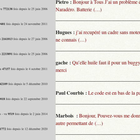
Pietro :
Bonjour à Tous J’ai un problème 
Naradéro. Batterie (…)
 vu
772138
fois depuis le 25 juin 2006
9401
fois depuis le 24 novembre 2011
Hugues :
j’ai recupéré un cadre sans moteu
ne connais (…)
vu
2161013
fois depuis le 27 juin 2006
vu
2233891
fois depuis le 25 juin 2006
gache :
Qu’elle huile faut il pour un bugg
vu
47157
fois depuis le 4 octobre 2011
merci
42109
fois depuis le 5 décembre 2010
Paul Courbis :
Le code est en bas de la p
9018
fois depuis le 22 septembre 2010
s - vu
9519
fois depuis le 2 juin 2014
Marbois :
Bonjour, Pouvez-vous me donn
autre permettant de (…)
1772
fois depuis le 12 décembre 2020