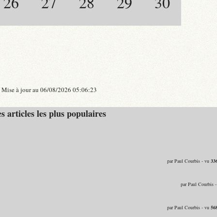
26
27
28
29
30
Mise à jour au 06/08/2026 05:06:23
s articles les plus populaires
par Paul Courbis - vu
33
par Paul Courbis 
par Paul Courbis - vu
56