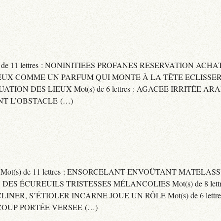
) de 11 lettres : NONINITIEES PROFANES RESERVATION ACHAT
 : CAPITEUX COMME UN PARFUM QUI MONTE À LA TÊTE ECLIS
CUATION DES LIEUX Mot(s) de 6 lettres : AGACEE IRRITÉE A
T L’OBSTACLE (…)
S Mot(s) de 11 lettres : ENSORCELANT ENVOÛTANT MATELA
S DES ÉCUREUILS TRISTESSES MÉLANCOLIES Mot(s) de 8 lett
CLINER, S’ÉTIOLER INCARNE JOUE UN RÔLE Mot(s) de 6 lett
COUP PORTÉE VERSEE (…)