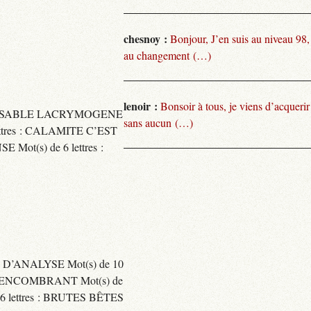
chesnoy :
Bonjour, J’en suis au niveau 98
au changement (…)
lenoir :
Bonsoir à tous, je viens d’acquer
TARISSABLE LACRYMOGENE
sans aucun (…)
tres : CALAMITE C’EST
t(s) de 6 lettres :
 D’ANALYSE Mot(s) de 10
ENCOMBRANT Mot(s) de
 lettres : BRUTES BÊTES