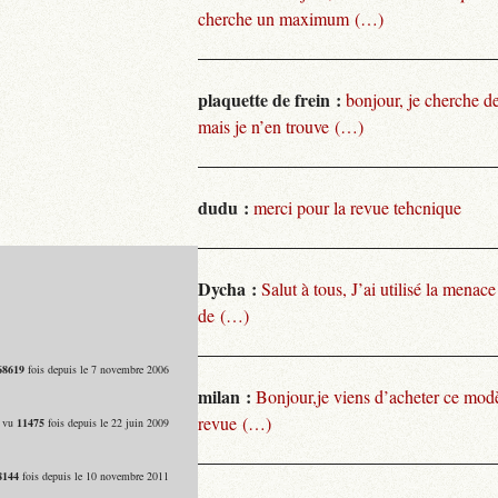
cherche un maximum (…)
plaquette de frein :
bonjour, je cherche de
mais je n’en trouve (…)
dudu :
merci pour la revue tehcnique
Dycha :
Salut à tous, J’ai utilisé la menace
de (…)
68619
fois depuis le 7 novembre 2006
milan :
Bonjour,je viens d’acheter ce modèl
revue (…)
- vu
11475
fois depuis le 22 juin 2009
8144
fois depuis le 10 novembre 2011