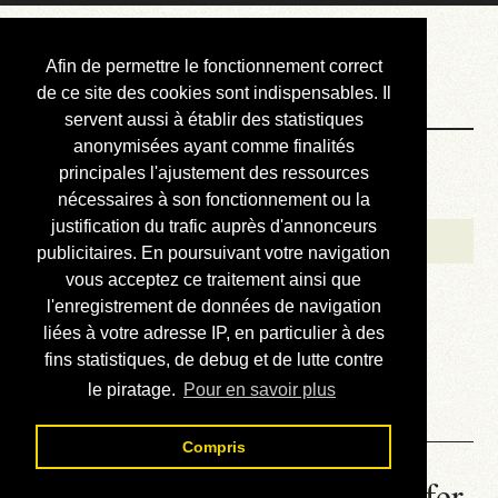
Courbis, « LE »
Afin de permettre le fonctionnement correct
Blog Officiel
de ce site des cookies sont indispensables. Il
servent aussi à établir des statistiques
anonymisées ayant comme finalités
Bienvenue
principales l'ajustement des ressources
Réalisations
nécessaires à son fonctionnement ou la
justification du trafic auprès d'annonceurs
Divers (et d’été)
publicitaires. En poursuivant votre navigation
vous acceptez ce traitement ainsi que
Annonces
l'enregistrement de données de navigation
Liens externes
liées à votre adresse IP, en particulier à des
fins statistiques, de debug et de lutte contre
Téléchargement
le piratage.
Pour en savoir plus
Contact
Compris
Utiliser son Iphone pour surfer